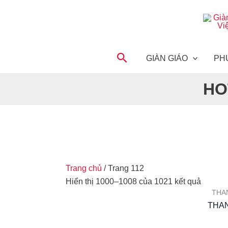
Nhảy
tới
nội
dung
Tìm
GIÀN GIÁO
PH
kiếm
HO
Trang chủ
/ Trang 112
Hiển thị 1000–1008 của 1021 kết quả
THA
THAN