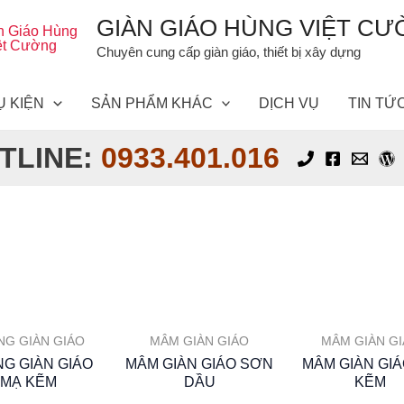
GIÀN GIÁO HÙNG VIỆT C
Chuyên cung cấp giàn giáo, thiết bị xây dựng
Ụ KIỆN
SẢN PHẨM KHÁC
DỊCH VỤ
TIN TỨ
TLINE:
0933.401.016
NG GIÀN GIÁO
MÂM GIÀN GIÁO
MÂM GIÀN G
G GIÀN GIÁO
MÂM GIÀN GIÁO SƠN
MÂM GIÀN GI
MẠ KẼM
DẦU
KẼM