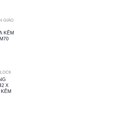
N GIÁO
Ạ KẼM
1M70
GLOCK
NG
42 X
M KẼM