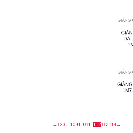
GIẰNG 
GIẰ
DẦU
1
GIẰNG 
GIẰNG
1M7
←
1
2
3
…
109
110
111
112
113
114
→