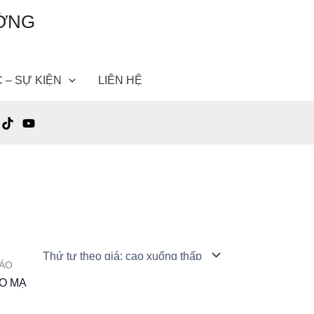
ƯỜNG
C – SỰ KIỆN
LIÊN HỆ
IÁO
ÁO MẠ