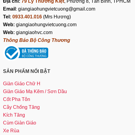
Địa chỉ:
79 Lý Thường Kiệt
, Phường 8, Tân Bình, TPHCM
Email
: giangiaohungvietcuong@gmail.com
Tel:
0933.401.016
(Mrs Hương)
Web:
giangiaohungvietcuong.com
Web:
giangiaohvc.com
Thông Báo Bộ Công Thương
SẢN PHẨM NỔI BẬT
Giàn Giáo Chữ H
Giàn Giáo Mạ Kẽm / Sơn Dầu
Cốt Pha Tôn
Cây Chống Tăng
Kích Tăng
Cùm Giàn Giáo
Xe Rùa