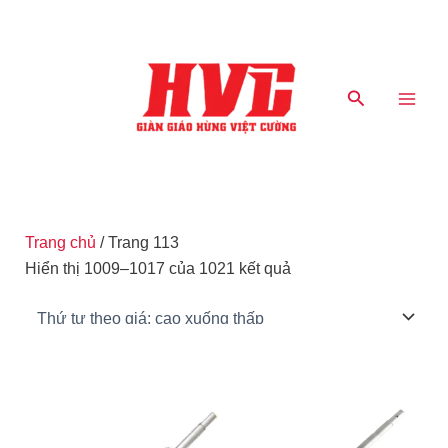
Nhảy
Main
tới
Men
nội
dung
Tìm
kiếm
Trang chủ
/ Trang 113
Hiển thị 1009–1017 của 1021 kết quả