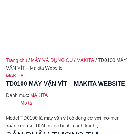
Trang chủ
/
MÁY VÀ DỤNG CỤ
/
MAKITA
/ TD0100 MÁY
VẶN VÍT – Makita Website
MAKITA
TD0100 MÁY VẶN VÍT – MAKITA WEBSITE
Danh mục:
MAKITA
Mô tả
Model TD0100 là máy vặn vít có động cơ với mô-men
xoắn cực đại100N.m có chi phí cạnh tranh , …