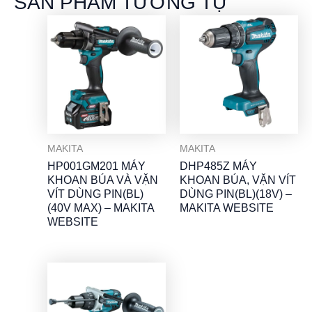
SẢN PHẨM TƯƠNG TỰ
MAKITA
MAKITA
HP001GM201 MÁY
DHP485Z MÁY
KHOAN BÚA VÀ VẶN
KHOAN BÚA, VẶN VÍT
VÍT DÙNG PIN(BL)
DÙNG PIN(BL)(18V) –
(40V MAX) – MAKITA
MAKITA WEBSITE
WEBSITE