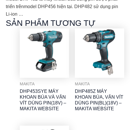
triển trênmodel DHP456 hiện tại. DHP482 sử dụng pin
Li-ion …
SẢN PHẨM TƯƠNG TỰ
MAKITA
MAKITA
DHP453SYE MÁY
DHP485Z MÁY
KHOAN BÚA VÀ VẶN
KHOAN BÚA, VẶN VÍT
VÍT DÙNG PIN(18V) –
DÙNG PIN(BL)(18V) –
MAKITA WEBSITE
MAKITA WEBSITE