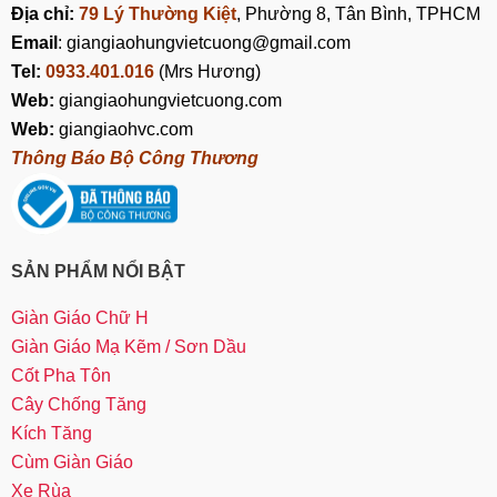
Địa chỉ:
79 Lý Thường Kiệt
, Phường 8, Tân Bình, TPHCM
Email
: giangiaohungvietcuong@gmail.com
Tel:
0933.401.016
(Mrs Hương)
Web:
giangiaohungvietcuong.com
Web:
giangiaohvc.com
Thông Báo Bộ Công Thương
SẢN PHẨM NỔI BẬT
Giàn Giáo Chữ H
Giàn Giáo Mạ Kẽm / Sơn Dầu
Cốt Pha Tôn
Cây Chống Tăng
Kích Tăng
Cùm Giàn Giáo
Xe Rùa