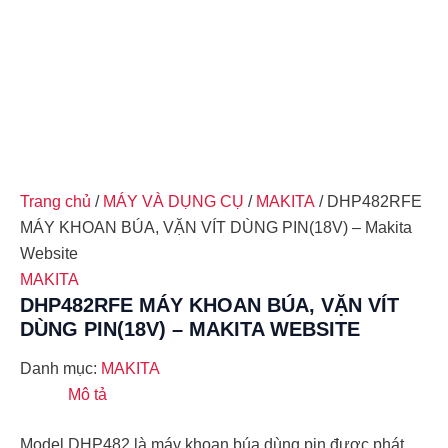
Trang chủ
/
MÁY VÀ DỤNG CỤ
/
MAKITA
/ DHP482RFE
MÁY KHOAN BÚA, VẶN VÍT DÙNG PIN(18V) – Makita
Website
MAKITA
DHP482RFE MÁY KHOAN BÚA, VẶN VÍT
DÙNG PIN(18V) – MAKITA WEBSITE
Danh mục:
MAKITA
Mô tả
Model DHP482 là máy khoan búa dùng pin được phát