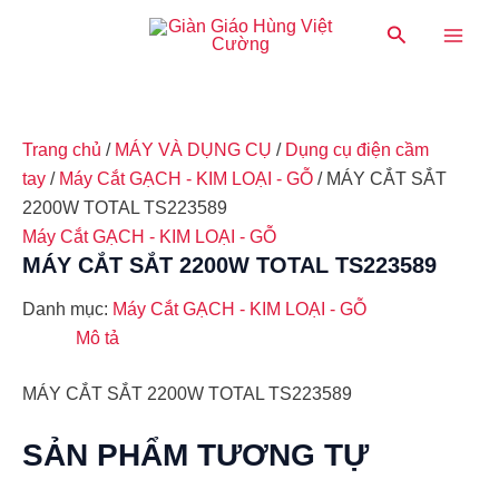
Nhảy
Main
Tìm
tới
kiếm
Men
nội
dung
Trang chủ
/
MÁY VÀ DỤNG CỤ
/
Dụng cụ điện cầm
tay
/
Máy Cắt GẠCH - KIM LOẠI - GỖ
/ MÁY CẮT SẮT
2200W TOTAL TS223589
Máy Cắt GẠCH - KIM LOẠI - GỖ
MÁY CẮT SẮT 2200W TOTAL TS223589
Danh mục:
Máy Cắt GẠCH - KIM LOẠI - GỖ
Mô tả
MÁY CẮT SẮT 2200W TOTAL TS223589
SẢN PHẨM TƯƠNG TỰ