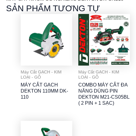
SẢN PHẨM TƯƠNG TỰ
Máy Cắt GẠCH - KIM
Máy Cắt GẠCH - KIM
LOẠI - GỖ
LOẠI - GỖ
MÁY CẮT GẠCH
COMBO MÁY CẮT ĐA
DEKTON 110MM DK-
NĂNG DÙNG PIN
110
DEKTON M21-CS05BL
( 2 PIN + 1 SẠC)