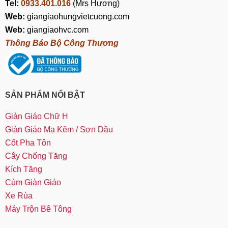
Tel:
0933.401.016
(Mrs Hương)
Web:
giangiaohungvietcuong.com
Web:
giangiaohvc.com
Thông Báo Bộ Công Thương
SẢN PHẨM NỔI BẬT
Giàn Giáo Chữ H
Giàn Giáo Mạ Kẽm / Sơn Dầu
Cốt Pha Tôn
Cây Chống Tăng
Kích Tăng
Cùm Giàn Giáo
Xe Rùa
Máy Trộn Bê Tông