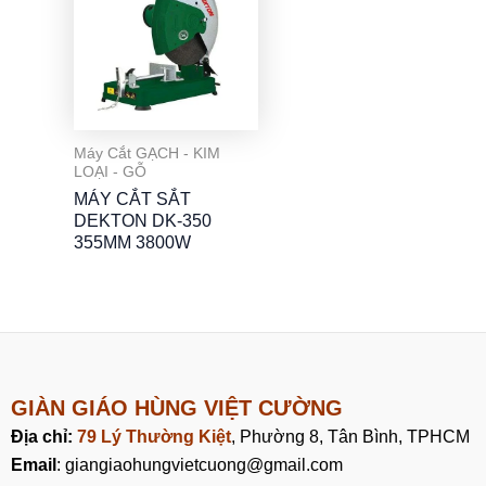
Máy Cắt GẠCH - KIM
LOẠI - GỖ
MÁY CẮT SẮT
DEKTON DK-350
355MM 3800W
GIÀN GIÁO HÙNG VIỆT CƯỜNG
Địa chỉ:
79 Lý Thường Kiệt
, Phường 8, Tân Bình, TPHCM
Email
: giangiaohungvietcuong@gmail.com