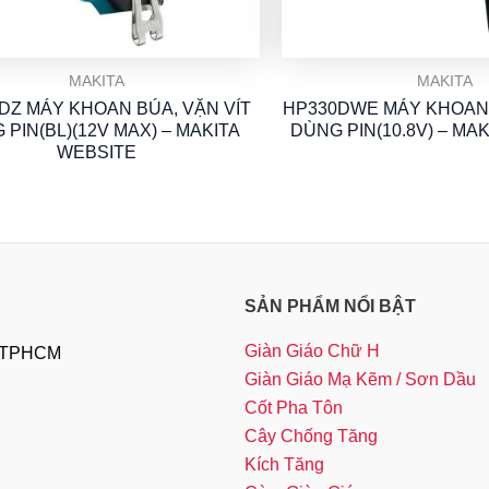
MAKITA
MAKITA
DZ MÁY KHOAN BÚA, VẶN VÍT
HP330DWE MÁY KHOAN 
 PIN(BL)(12V MAX) – MAKITA
DÙNG PIN(10.8V) – MA
WEBSITE
SẢN PHẨM NỔI BẬT
Giàn Giáo Chữ H
, TPHCM
Giàn Giáo Mạ Kẽm / Sơn Dầu
Cốt Pha Tôn
Cây Chống Tăng
Kích Tăng