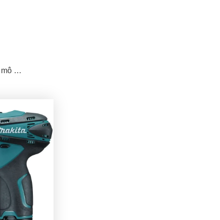
à mô …