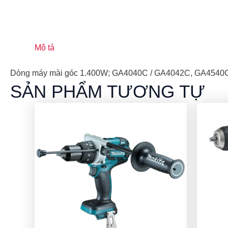
Mô tả
Dòng máy mài góc 1.400W; GA4040C / GA4042C, GA4540
SẢN PHẨM TƯƠNG TỰ