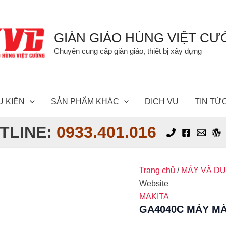
GIÀN GIÁO HÙNG VIỆT C
Chuyên cung cấp giàn giáo, thiết bị xây dựng
Ụ KIỆN
SẢN PHẨM KHÁC
DỊCH VỤ
TIN TỨ
TLINE:
0933.401.016
Trang chủ
/
MÁY VÀ D
Website
MAKITA
GA4040C MÁY MÀ