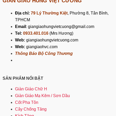
GIÀN GIÁO HÙNG VIỆT CƯỜNG
Địa chỉ:
79 Lý Thường Kiệt
, Phường 8, Tân Bình,
TPHCM
Email
: giangiaohungvietcuong@gmail.com
Tel:
0933.401.016
(Mrs Hương)
Web:
giangiaohungvietcuong.com
Web:
giangiaohvc.com
Thông Báo Bộ Công Thương
SẢN PHẨM NỔI BẬT
Giàn Giáo Chữ H
Giàn Giáo Mạ Kẽm / Sơn Dầu
Cốt Pha Tôn
Cây Chống Tăng
Kích Tăng