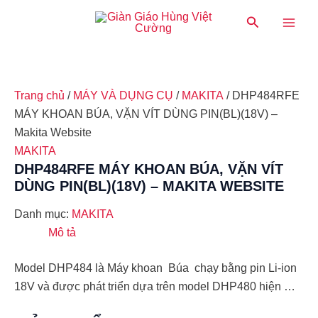
Nhảy
Main
Tìm
tới
kiếm
Men
nội
dung
Trang chủ
/
MÁY VÀ DỤNG CỤ
/
MAKITA
/ DHP484RFE
MÁY KHOAN BÚA, VẶN VÍT DÙNG PIN(BL)(18V) –
Makita Website
MAKITA
DHP484RFE MÁY KHOAN BÚA, VẶN VÍT
DÙNG PIN(BL)(18V) – MAKITA WEBSITE
Danh mục:
MAKITA
Mô tả
Model DHP484 là Máy khoan Búa chạy bằng pin Li-ion
18V và được phát triển dựa trên model DHP480 hiện …