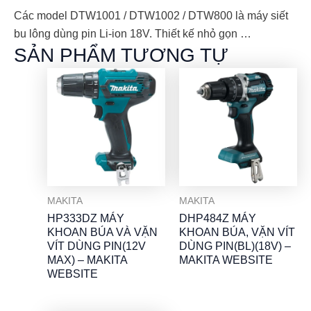
Các model DTW1001 / DTW1002 / DTW800 là máy siết
bu lông dùng pin Li-ion 18V. Thiết kế nhỏ gọn …
SẢN PHẨM TƯƠNG TỰ
MAKITA
MAKITA
HP333DZ MÁY
DHP484Z MÁY
KHOAN BÚA VÀ VẶN
KHOAN BÚA, VẶN VÍT
VÍT DÙNG PIN(12V
DÙNG PIN(BL)(18V) –
MAX) – MAKITA
MAKITA WEBSITE
WEBSITE