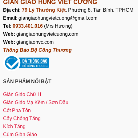
GIÀN GIÁO HÙNG VIỆT CƯỜNG
Địa chỉ:
79 Lý Thường Kiệt
, Phường 8, Tân Bình, TPHCM
Email
: giangiaohungvietcuong@gmail.com
Tel:
0933.401.016
(Mrs Hương)
Web:
giangiaohungvietcuong.com
Web:
giangiaohvc.com
Thông Báo Bộ Công Thương
SẢN PHẨM NỔI BẬT
Giàn Giáo Chữ H
Giàn Giáo Mạ Kẽm / Sơn Dầu
Cốt Pha Tôn
Cây Chống Tăng
Kích Tăng
Cùm Giàn Giáo