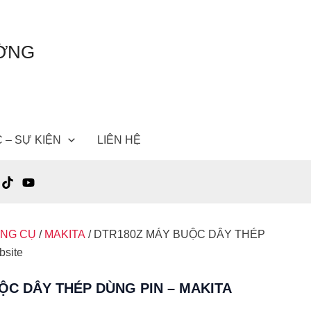
ƯỜNG
C – SỰ KIỆN
LIÊN HỆ
ỤNG CỤ
/
MAKITA
/ DTR180Z MÁY BUỘC DÂY THÉP
bsite
ỘC DÂY THÉP DÙNG PIN – MAKITA