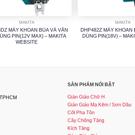
MAKITA
MAKITA
3DZ MÁY KHOAN BÚA VÀ VẶN
DHP482Z MÁY KHOAN B
DÙNG PIN(12V MAX) – MAKITA
DÙNG PIN(18V) – MAK
WEBSITE
SẢN PHẨM NỔI BẬT
Giàn Giáo Chữ H
, TPHCM
Giàn Giáo Mạ Kẽm / Sơn Dầu
Cốt Pha Tôn
Cây Chống Tăng
Kích Tăng