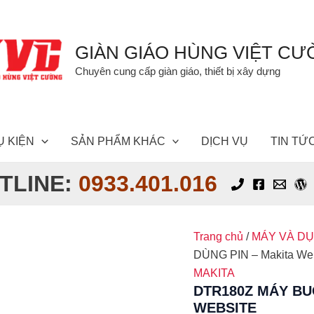
GIÀN GIÁO HÙNG VIỆT C
Chuyên cung cấp giàn giáo, thiết bị xây dựng
Ụ KIỆN
SẢN PHẨM KHÁC
DỊCH VỤ
TIN TỨ
TLINE:
0933.401.016
Trang chủ
/
MÁY VÀ D
DÙNG PIN – Makita We
MAKITA
DTR180Z MÁY BU
WEBSITE