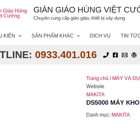
GIÀN GIÁO HÙNG VIỆT C
Chuyên cung cấp giàn giáo, thiết bị xây dựng
Ụ KIỆN
SẢN PHẨM KHÁC
DỊCH VỤ
TIN TỨ
TLINE:
0933.401.016
Trang chủ
/
MÁY VÀ D
Website
MAKITA
DS5000 MÁY KHO
Danh mục:
MAKITA