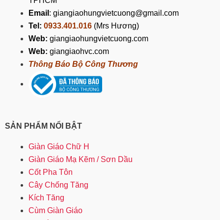
TPHCM
Email
: giangiaohungvietcuong@gmail.com
Tel:
0933.401.016
(Mrs Hương)
Web:
giangiaohungvietcuong.com
Web:
giangiaohvc.com
Thông Báo Bộ Công Thương
SẢN PHẨM NỔI BẬT
Giàn Giáo Chữ H
Giàn Giáo Mạ Kẽm / Sơn Dầu
Cốt Pha Tôn
Cây Chống Tăng
Kích Tăng
Cùm Giàn Giáo