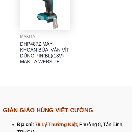
MAKITA
DHP487Z MÁY
KHOAN BÚA, VẶN VÍT
DÙNG PIN(BL)(18V) –
MAKITA WEBSITE
GIÀN GIÁO HÙNG VIỆT CƯỜNG
Địa chỉ:
79 Lý Thường Kiệt
, Phường 8, Tân Bình,