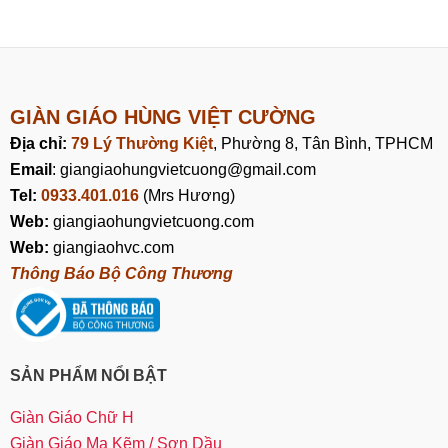
GIÀN GIÁO HÙNG VIỆT CƯỜNG
Địa chỉ:
79 Lý Thường Kiệt
, Phường 8, Tân Bình, TPHCM
Email
: giangiaohungvietcuong@gmail.com
Tel:
0933.401.016
(Mrs Hương)
Web:
giangiaohungvietcuong.com
Web:
giangiaohvc.com
Thông Báo Bộ Công Thương
SẢN PHẨM NỔI BẬT
Giàn Giáo Chữ H
Giàn Giáo Mạ Kẽm / Sơn Dầu