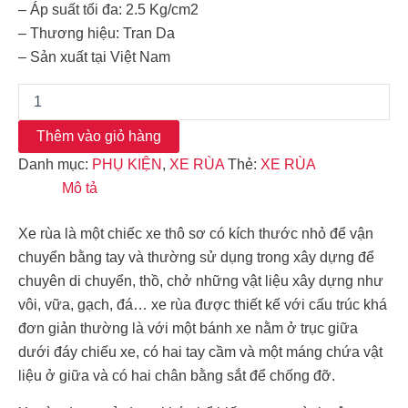
– Áp suất tối đa: 2.5 Kg/cm2
– Thương hiệu: Tran Da
– Sản xuất tại Việt Nam
Thêm vào giỏ hàng
Danh mục:
PHỤ KIỆN
,
XE RÙA
Thẻ:
XE RÙA
Mô tả
Xe rùa là một chiếc xe thô sơ có kích thước nhỏ để vận
chuyển bằng tay và thường sử dụng trong xây dựng để
chuyên di chuyển, thồ, chở những vật liệu xây dựng như
vôi, vữa, gạch, đá… xe rùa được thiết kế với cấu trúc khá
đơn giản thường là với một bánh xe nằm ở trục giữa
dưới đáy chiếu xe, có hai tay cầm và một máng chứa vật
liệu ở giữa và có hai chân bằng sắt để chống đỡ.