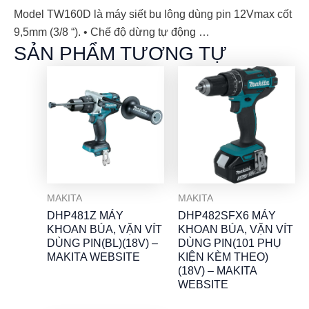
Model TW160D là máy siết bu lông dùng pin 12Vmax cốt
9,5mm (3/8 “). • Chế độ dừng tự động …
SẢN PHẨM TƯƠNG TỰ
MAKITA
MAKITA
DHP481Z MÁY
DHP482SFX6 MÁY
KHOAN BÚA, VẶN VÍT
KHOAN BÚA, VẶN VÍT
DÙNG PIN(BL)(18V) –
DÙNG PIN(101 PHỤ
MAKITA WEBSITE
KIỆN KÈM THEO)
(18V) – MAKITA
WEBSITE