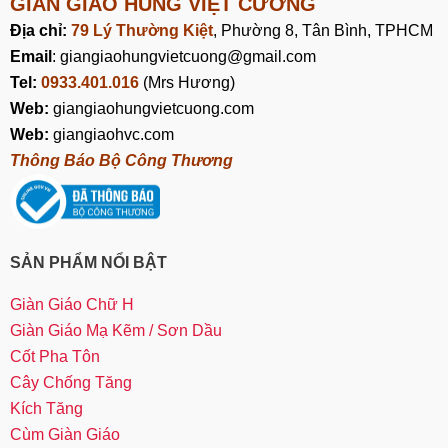
GIÀN GIÁO HÙNG VIỆT CƯỜNG
Địa chỉ:
79 Lý Thường Kiệt
, Phường 8, Tân Bình, TPHCM
Email
: giangiaohungvietcuong@gmail.com
Tel:
0933.401.016
(Mrs Hương)
Web:
giangiaohungvietcuong.com
Web:
giangiaohvc.com
Thông Báo Bộ Công Thương
SẢN PHẨM NỔI BẬT
Giàn Giáo Chữ H
Giàn Giáo Mạ Kẽm / Sơn Dầu
Cốt Pha Tôn
Cây Chống Tăng
Kích Tăng
Cùm Giàn Giáo