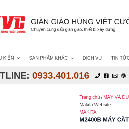
GIÀN GIÁO HÙNG VIỆT C
Chuyên cung cấp giàn giáo, thiết bị xây dựng
Ụ KIỆN
SẢN PHẨM KHÁC
DỊCH VỤ
TIN TỨ
TLINE:
0933.401.016
Trang chủ
/
MÁY VÀ D
Makita Website
MAKITA
M2400B MÁY CẮT