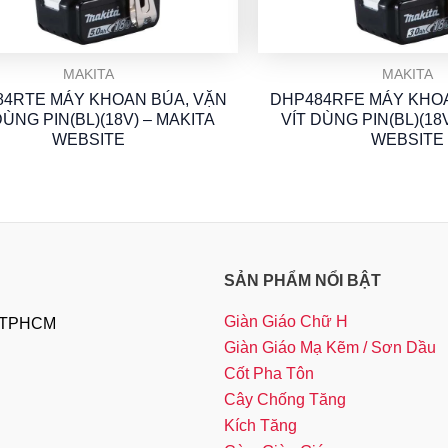
MAKITA
MAKITA
4RTE MÁY KHOAN BÚA, VẶN
DHP484RFE MÁY KHOA
DÙNG PIN(BL)(18V) – MAKITA
VÍT DÙNG PIN(BL)(18
WEBSITE
WEBSITE
SẢN PHẨM NỔI BẬT
Giàn Giáo Chữ H
, TPHCM
Giàn Giáo Mạ Kẽm / Sơn Dầu
Cốt Pha Tôn
Cây Chống Tăng
Kích Tăng