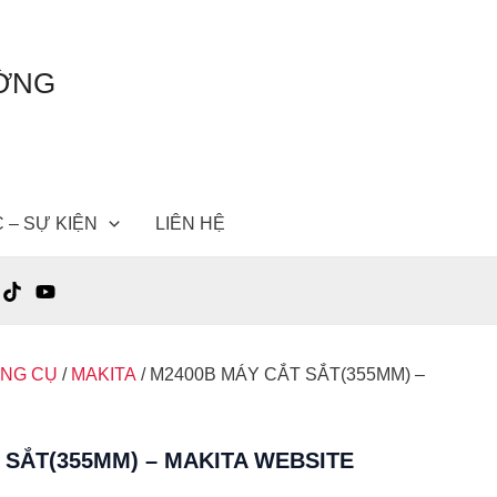
ƯỜNG
C – SỰ KIỆN
LIÊN HỆ
ỤNG CỤ
/
MAKITA
/ M2400B MÁY CẮT SẮT(355MM) –
 SẮT(355MM) – MAKITA WEBSITE