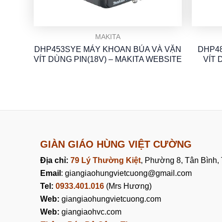
MAKITA
DHP453SYE MÁY KHOAN BÚA VÀ VẶN
DHP48
VÍT DÙNG PIN(18V) – MAKITA WEBSITE
VÍT 
GIÀN GIÁO HÙNG VIỆT CƯỜNG
Địa chỉ:
79 Lý Thường Kiệt
, Phường 8, Tân Bình
Email
: giangiaohungvietcuong@gmail.com
Tel:
0933.401.016
(Mrs Hương)
Web:
giangiaohungvietcuong.com
Web:
giangiaohvc.com