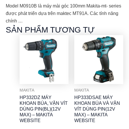
Model M0910B là máy mài góc 100mm Makita-mt- series
được phát triển dựa trên maktec MT91A. Các tính năng
chính …
SẢN PHẨM TƯƠNG TỰ
MAKITA
MAKITA
HP332DZ MÁY
HP333DSAE MÁY
KHOAN BÚA, VẶN VÍT
KHOAN BÚA VÀ VẶN
DÙNG PIN(BL)(12V
VÍT DÙNG PIN(12V
MAX) – MAKITA
MAX) – MAKITA
WEBSITE
WEBSITE