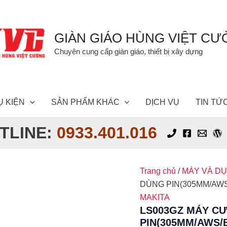
GIÀN GIÁO HÙNG VIỆT C
Chuyên cung cấp giàn giáo, thiết bị xây dựng
Ụ KIỆN
SẢN PHẨM KHÁC
DỊCH VỤ
TIN TỨ
TLINE:
0933.401.016
Trang chủ
/
MÁY VÀ D
DÙNG PIN(305MM/AWS/B
MAKITA
LS003GZ MÁY C
PIN(305MM/AWS/B