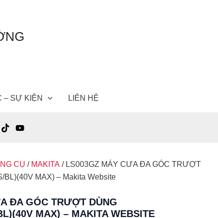
ƯỜNG
C – SỰ KIỆN
LIÊN HỆ
ỤNG CỤ
/
MAKITA
/ LS003GZ MÁY CƯA ĐA GÓC TRƯỢT
L)(40V MAX) – Makita Website
ƯA ĐA GÓC TRƯỢT DÙNG
L)(40V MAX) – MAKITA WEBSITE