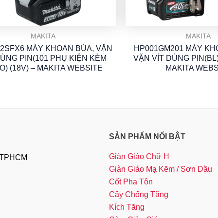
MAKITA
MAKITA
2SFX6 MÁY KHOAN BÚA, VẶN
HP001GM201 MÁY KH
DÙNG PIN(101 PHỤ KIỆN KÈM
VẶN VÍT DÙNG PIN(BL)
O) (18V) – MAKITA WEBSITE
MAKITA WEBS
SẢN PHẨM NỔI BẬT
Giàn Giáo Chữ H
, TPHCM
Giàn Giáo Mạ Kẽm / Sơn Dầu
Cốt Pha Tôn
Cây Chống Tăng
Kích Tăng