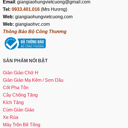
Email
: giangiaohungvietcuong@gmail.com
Tel:
0933.401.016
(Mrs Hương)
Web:
giangiaohungvietcuong.com
Web:
giangiaohvc.com
Thông Báo Bộ Công Thương
SẢN PHẨM NỔI BẬT
Giàn Giáo Chữ H
Giàn Giáo Mạ Kẽm / Sơn Dầu
Cốt Pha Tôn
Cây Chống Tăng
Kích Tăng
Cùm Giàn Giáo
Xe Rùa
Máy Trộn Bê Tông