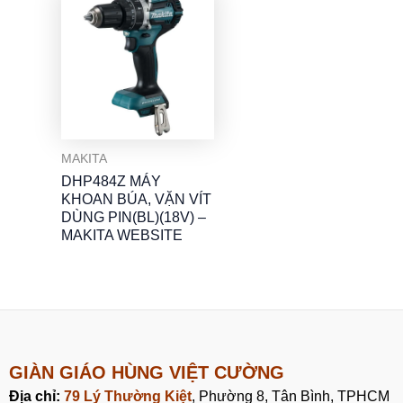
MAKITA
DHP484Z MÁY
KHOAN BÚA, VẶN VÍT
DÙNG PIN(BL)(18V) –
MAKITA WEBSITE
GIÀN GIÁO HÙNG VIỆT CƯỜNG
Địa chỉ:
79 Lý Thường Kiệt
, Phường 8, Tân Bình, TPHCM