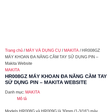
Trang chủ
/
MÁY VÀ DỤNG CỤ
/
MAKITA
/ HR008GZ
MÁY KHOAN ĐA NĂNG CẦM TAY SỬ DỤNG PIN –
Makita Website
MAKITA
HR008GZ MÁY KHOAN ĐA NĂNG CẦM TAY
SỬ DỤNG PIN – MAKITA WEBSITE
Danh mục:
MAKITA
Mô tả
Models HR008G và HR009G là 30mm (1-3/16″) máy