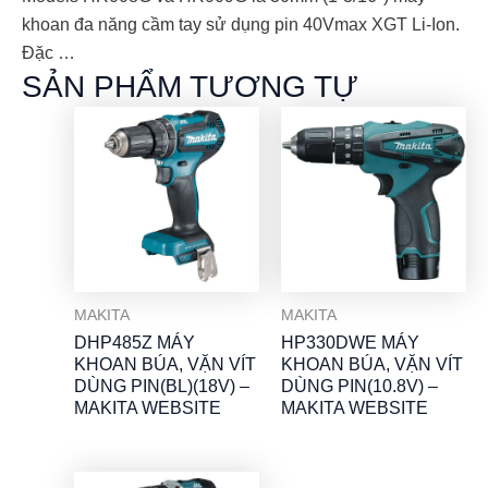
khoan đa năng cầm tay sử dụng pin 40Vmax XGT Li-Ion.
Đặc …
SẢN PHẨM TƯƠNG TỰ
MAKITA
MAKITA
DHP485Z MÁY
HP330DWE MÁY
KHOAN BÚA, VẶN VÍT
KHOAN BÚA, VẶN VÍT
DÙNG PIN(BL)(18V) –
DÙNG PIN(10.8V) –
MAKITA WEBSITE
MAKITA WEBSITE