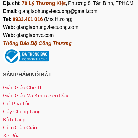
Địa chỉ:
79 Lý Thường Kiệt
, Phường 8, Tân Bình, TPHCM
Email
: giangiaohungvietcuong@gmail.com
Tel:
0933.401.016
(Mrs Hương)
Web:
giangiaohungvietcuong.com
Web:
giangiaohvc.com
Thông Báo Bộ Công Thương
SẢN PHẨM NỔI BẬT
Giàn Giáo Chữ H
Giàn Giáo Mạ Kẽm / Sơn Dầu
Cốt Pha Tôn
Cây Chống Tăng
Kích Tăng
Cùm Giàn Giáo
Xe Rùa