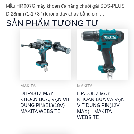
Mẫu HR007G máy khoan đa năng chuôi gài SDS-PLUS
D 28mm (1-1 / 8 “) không dây chạy bằng pin …
SẢN PHẨM TƯƠNG TỰ
MAKITA
MAKITA
DHP481Z MÁY
HP333DZ MÁY
KHOAN BÚA, VẶN VÍT
KHOAN BÚA VÀ VẶN
DÙNG PIN(BL)(18V) –
VÍT DÙNG PIN(12V
MAKITA WEBSITE
MAX) – MAKITA
WEBSITE