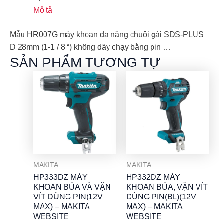
Mô tả
Mẫu HR007G máy khoan đa năng chuôi gài SDS-PLUS
D 28mm (1-1 / 8 “) không dây chạy bằng pin …
SẢN PHẨM TƯƠNG TỰ
MAKITA
MAKITA
HP333DZ MÁY
HP332DZ MÁY
KHOAN BÚA VÀ VẶN
KHOAN BÚA, VẶN VÍT
VÍT DÙNG PIN(12V
DÙNG PIN(BL)(12V
MAX) – MAKITA
MAX) – MAKITA
WEBSITE
WEBSITE