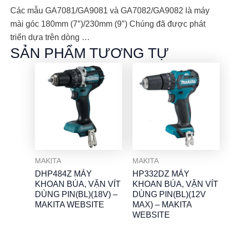
Các mẫu GA7081/GA9081 và GA7082/GA9082 là máy
mài góc 180mm (7″)/230mm (9″) Chúng đã được phát
triển dựa trên dòng …
SẢN PHẨM TƯƠNG TỰ
MAKITA
MAKITA
DHP484Z MÁY
HP332DZ MÁY
KHOAN BÚA, VẶN VÍT
KHOAN BÚA, VẶN VÍT
DÙNG PIN(BL)(18V) –
DÙNG PIN(BL)(12V
MAKITA WEBSITE
MAX) – MAKITA
WEBSITE