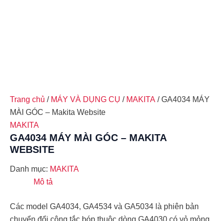
Trang chủ
/
MÁY VÀ DỤNG CỤ
/
MAKITA
/ GA4034 MÁY
MÀI GÓC – Makita Website
MAKITA
GA4034 MÁY MÀI GÓC – MAKITA
WEBSITE
Danh mục:
MAKITA
Mô tả
Các model GA4034, GA4534 và GA5034 là phiên bản
chuyển đổi công tắc bóp thuộc dòng GA4030 có vỏ mỏng