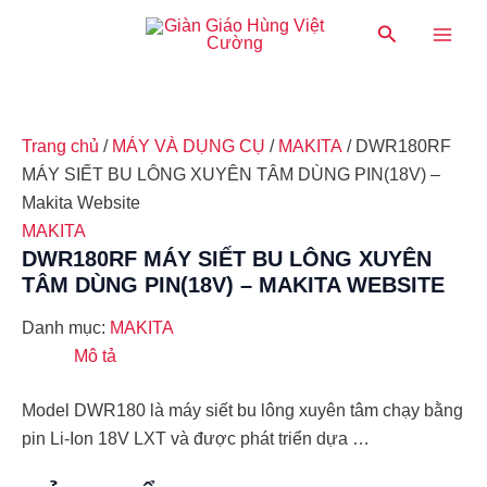
Nhảy
Main
Tìm
tới
kiếm
Men
nội
dung
Trang chủ
/
MÁY VÀ DỤNG CỤ
/
MAKITA
/ DWR180RF
MÁY SIẾT BU LÔNG XUYÊN TÂM DÙNG PIN(18V) –
Makita Website
MAKITA
DWR180RF MÁY SIẾT BU LÔNG XUYÊN
TÂM DÙNG PIN(18V) – MAKITA WEBSITE
Danh mục:
MAKITA
Mô tả
Model DWR180 là máy siết bu lông xuyên tâm chạy bằng
pin Li-Ion 18V LXT và được phát triển dựa …