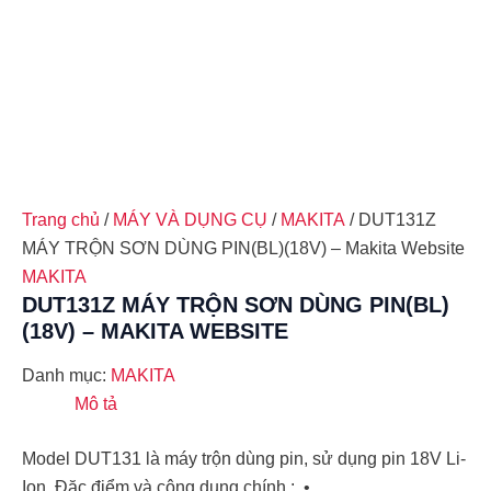
Trang chủ
/
MÁY VÀ DỤNG CỤ
/
MAKITA
/ DUT131Z
MÁY TRỘN SƠN DÙNG PIN(BL)(18V) – Makita Website
MAKITA
DUT131Z MÁY TRỘN SƠN DÙNG PIN(BL)
(18V) – MAKITA WEBSITE
Danh mục:
MAKITA
Mô tả
Model DUT131 là máy trộn dùng pin, sử dụng pin 18V Li-
Ion. Đặc điểm và công dụng chính : • …