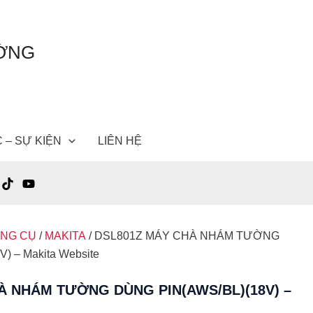
ƯỜNG
C – SỰ KIỆN
LIÊN HỆ
ỤNG CỤ
/
MAKITA
/ DSL801Z MÁY CHÀ NHÁM TƯỜNG
) – Makita Website
À NHÁM TƯỜNG DÙNG PIN(AWS/BL)(18V) –