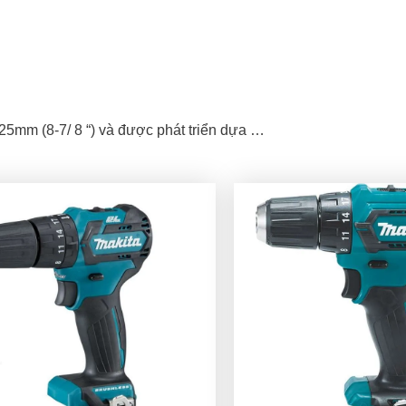
mm (8-7/ 8 “) và được phát triển dựa …