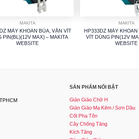
MAKITA
MAKITA
DZ MÁY KHOAN BÚA, VẶN VÍT
HP333DZ MÁY KHOAN 
 PIN(BL)(12V MAX) – MAKITA
VÍT DÙNG PIN(12V MA
WEBSITE
WEBSITE
SẢN PHẨM NỔI BẬT
Giàn Giáo Chữ H
, TPHCM
Giàn Giáo Mạ Kẽm / Sơn Dầu
Cốt Pha Tôn
Cây Chống Tăng
Kích Tăng