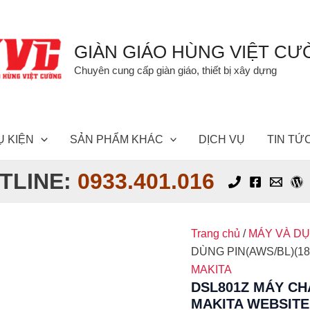
GIÀN GIÁO HÙNG VIỆT C
Chuyên cung cấp giàn giáo, thiết bị xây dựng
Ụ KIỆN
SẢN PHẨM KHÁC
DỊCH VỤ
TIN TỨ
TLINE:
0933.401.016
Trang chủ
/
MÁY VÀ D
DÙNG PIN(AWS/BL)(18V
MAKITA
DSL801Z MÁY CH
MAKITA WEBSITE