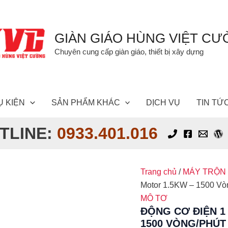
GIÀN GIÁO HÙNG VIỆT C
Chuyên cung cấp giàn giáo, thiết bị xây dựng
Ụ KIỆN
SẢN PHẨM KHÁC
DỊCH VỤ
TIN TỨ
TLINE:
0933.401.016
Trang chủ
/
MÁY TRỘN
Motor 1.5KW – 1500 Vò
MÔ TƠ
ĐỘNG CƠ ĐIỆN 1
1500 VÒNG/PHÚT