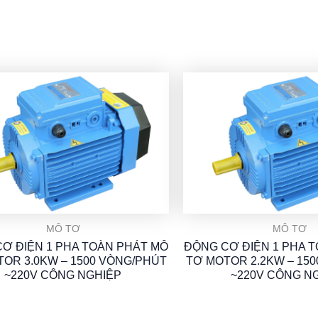
MÔ TƠ
MÔ TƠ
Ơ ĐIỆN 1 PHA TOÀN PHÁT MÔ
ĐỘNG CƠ ĐIỆN 1 PHA 
OR 3.0KW – 1500 VÒNG/PHÚT
TƠ MOTOR 2.2KW – 15
~220V CÔNG NGHIỆP
~220V CÔNG N