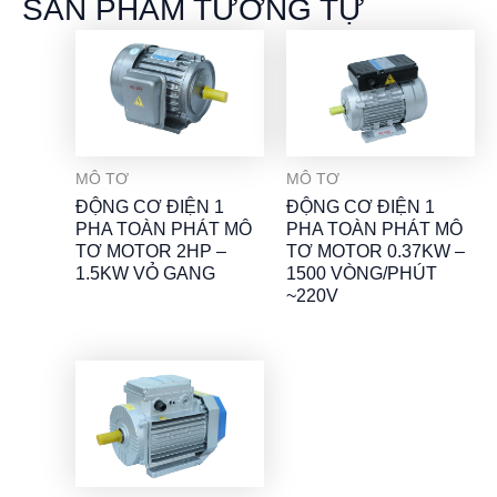
SẢN PHẨM TƯƠNG TỰ
MÔ TƠ
MÔ TƠ
ĐỘNG CƠ ĐIỆN 1
ĐỘNG CƠ ĐIỆN 1
PHA TOÀN PHÁT MÔ
PHA TOÀN PHÁT MÔ
TƠ MOTOR 2HP –
TƠ MOTOR 0.37KW –
1.5KW VỎ GANG
1500 VÒNG/PHÚT
~220V