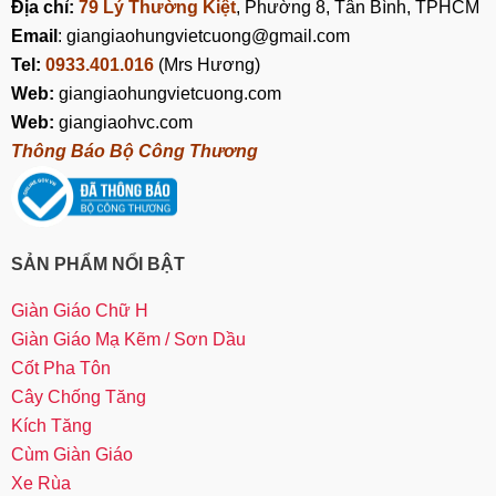
Địa chỉ:
79 Lý Thường Kiệt
, Phường 8, Tân Bình, TPHCM
Email
: giangiaohungvietcuong@gmail.com
Tel:
0933.401.016
(Mrs Hương)
Web:
giangiaohungvietcuong.com
Web:
giangiaohvc.com
Thông Báo Bộ Công Thương
SẢN PHẨM NỔI BẬT
Giàn Giáo Chữ H
Giàn Giáo Mạ Kẽm / Sơn Dầu
Cốt Pha Tôn
Cây Chống Tăng
Kích Tăng
Cùm Giàn Giáo
Xe Rùa