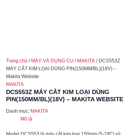
Trang chủ
/
MÁY VÀ DỤNG CỤ
/
MAKITA
/ DCS553Z
MÁY CẮT KIM LOẠI DÙNG PIN(150MM/BL)(18V) –
Makita Website
MAKITA
DCS553Z MÁY CẮT KIM LOẠI DÙNG
PIN(150MM/BL)(18V) – MAKITA WEBSITE
Danh mục:
MAKITA
Mô tả
Model DCS553 là máy cắt kim loại 150mm (5-7/8″) sử