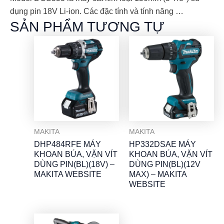
dụng pin 18V Li-ion. Các đặc tính và tính năng …
SẢN PHẨM TƯƠNG TỰ
MAKITA
MAKITA
DHP484RFE MÁY
HP332DSAE MÁY
KHOAN BÚA, VẶN VÍT
KHOAN BÚA, VẶN VÍT
DÙNG PIN(BL)(18V) –
DÙNG PIN(BL)(12V
MAKITA WEBSITE
MAX) – MAKITA
WEBSITE